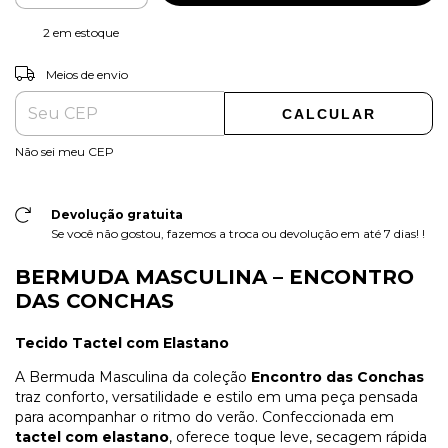
2
em estoque
ALTERAR CEP
Entregas para o CEP:
Meios de envio
CALCULAR
Não sei meu CEP
Devolução gratuita
Se você não gostou, fazemos a troca ou devolução em até 7 dias! !
BERMUDA MASCULINA – ENCONTRO
DAS CONCHAS
Tecido Tactel com Elastano
A Bermuda Masculina da coleção
Encontro das Conchas
traz conforto, versatilidade e estilo em uma peça pensada
para acompanhar o ritmo do verão. Confeccionada em
tactel com elastano
, oferece toque leve, secagem rápida