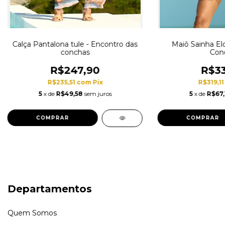
Calça Pantalona tule - Encontro das
Maiô Sainha El
conchas
Con
R$247,90
R$33
R$235,51
com
Pix
R$319,1
5
x de
R$49,58
sem juros
5
x de
R$67,
COMPRAR
COMPRAR
Departamentos
Quem Somos