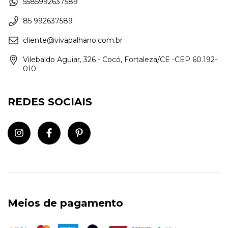
5585992637589
85 992637589
cliente@vivapalhano.com.br
Vilebaldo Aguiar, 326 - Cocó, Fortaleza/CE -CEP 60.192-
010
REDES SOCIAIS
Meios de pagamento