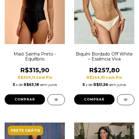
Maiô Sainha Preto -
Biquíni Bordado Off White
Equilíbrio
– Essência Viva
R$315,90
R$257,80
R$300,11
com
Pix
R$244,91
com
Pix
5
x de
R$63,18
sem juros
5
x de
R$51,56
sem juros
COMPRAR
COMPRAR
FRETE GRÁTIS