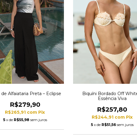
 de Alfaiataria Preta – Eclipse
Biquíni Bordado Off Whit
Essência Viva
R$279,90
R$257,80
R$265,91
com
Pix
R$244,91
com
Pix
5
x de
R$55,98
sem juros
5
x de
R$51,56
sem juros