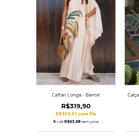
Caftan Longa - Barroé
Calça
R$319,90
R$303,91
com
Pix
5
x de
R$63,98
sem juros