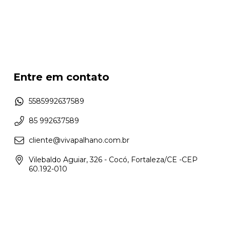
Entre em contato
5585992637589
85 992637589
cliente@vivapalhano.com.br
Vilebaldo Aguiar, 326 - Cocó, Fortaleza/CE -CEP
60.192-010