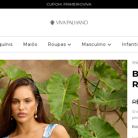
CUPOM: PRIMEIROVIVA
quínis
Maiôs
Roupas
Masculino
Infant
Iní
B
R
R
O 
pr
Ec