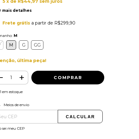
5
x de
R$44,97
sem juros
r mais detalhes
Frete grátis
a partir de
R$299,90
manho:
M
P
M
G
GG
enção, última peça!
1
em estoque
ALTERAR CEP
regas para o CEP:
Meios de envio
CALCULAR
o sei meu CEP