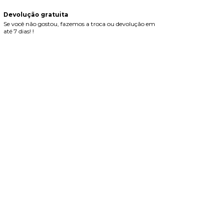
Devolução gratuita
Se você não gostou, fazemos a troca ou devolução em
até 7 dias! !