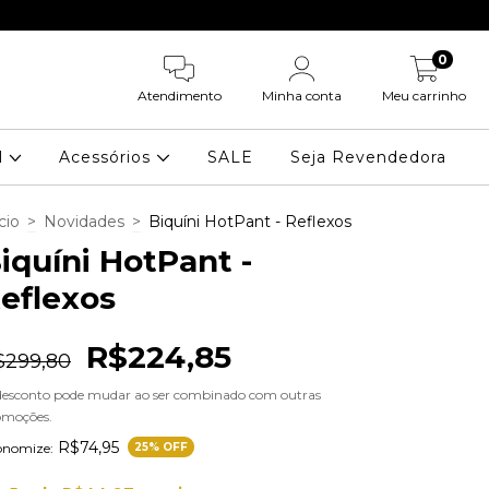
CUPOM: PRIMEI
0
Atendimento
Minha conta
Meu carrinho
il
Acessórios
SALE
Seja Revendedora
cio
>
Novidades
>
Biquíni HotPant - Reflexos
iquíni HotPant -
eflexos
R$224,85
$299,80
desconto pode mudar ao ser combinado com outras
omoções.
R$74,95
onomize:
25
% OFF