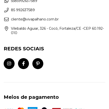
5585992637589
85 992637589
cliente@vivapalhano.com.br
Vilebaldo Aguiar, 326 - Cocó, Fortaleza/CE -CEP 60.192-
010
REDES SOCIAIS
Meios de pagamento