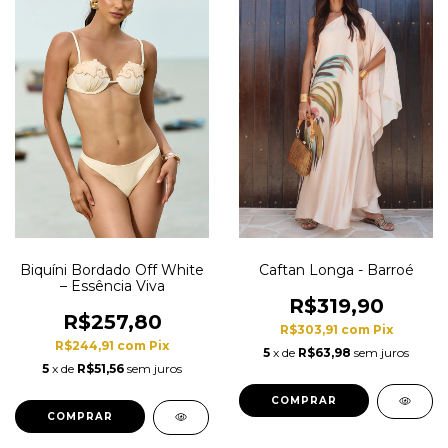
Biquíni Bordado Off White
Caftan Longa - Barroé
– Essência Viva
R$319,90
R$257,80
R$303,91
com
Pix
R$244,91
com
Pix
5
x de
R$63,98
sem juros
5
x de
R$51,56
sem juros
COMPRAR
COMPRAR