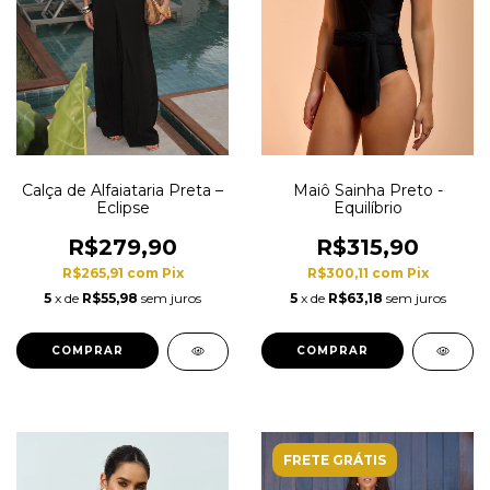
Calça de Alfaiataria Preta –
Maiô Sainha Preto -
Eclipse
Equilíbrio
R$279,90
R$315,90
R$265,91
com
Pix
R$300,11
com
Pix
5
x de
R$55,98
sem juros
5
x de
R$63,18
sem juros
COMPRAR
COMPRAR
FRETE GRÁTIS