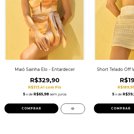
Maiô Sainha Elo - Entardecer
Short Telado Off 
R$329,90
R$19
R$313,41
com
Pix
R$189,9
5
x de
R$65,98
sem juros
5
x de
R$39,
COMPRAR
COMPRAR