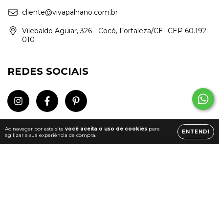
cliente@vivapalhano.com.br
Vilebaldo Aguiar, 326 - Cocó, Fortaleza/CE -CEP 60.192-
010
REDES SOCIAIS
Ao navegar por este site
você aceita o uso de cookies
para
ENTENDI
agilizar a sua experiência de compra.
Meios de pagamento