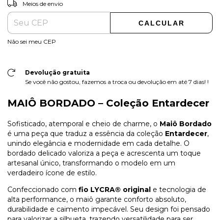
ALTERAR CEP
Entregas para o CEP:
Meios de envio
CALCULAR
Não sei meu CEP
Devolução gratuita
Se você não gostou, fazemos a troca ou devolução em até 7 dias! !
MAIÔ BORDADO – Coleção Entardecer
Sofisticado, atemporal e cheio de charme, o
Maiô Bordado
é uma peça que traduz a essência da coleção
Entardecer
,
unindo elegância e modernidade em cada detalhe. O
bordado delicado valoriza a peça e acrescenta um toque
artesanal único, transformando o modelo em um
verdadeiro ícone de estilo.
Confeccionado com
fio LYCRA® original
e tecnologia de
alta performance, o maiô garante conforto absoluto,
durabilidade e caimento impecável. Seu design foi pensado
para valorizar a silhueta, trazendo versatilidade para ser