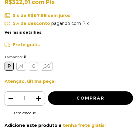
R$322,91
com
Pix
5
x de
R$67,98
sem juros
5% de desconto
pagando com Pix
Ver mais detalhes
Frete grátis
Tamanho:
P
P
M
G
GG
Atenção, última peça!
1
em estoque
Adicione este produto e
tenha frete grátis!