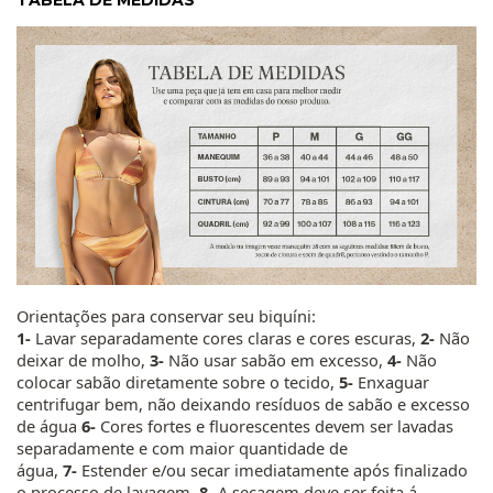
TABELA DE MEDIDAS
Orientações para conservar seu biquíni:
1-
Lavar separadamente cores claras e cores escuras,
2-
Não
deixar de molho,
3-
Não usar sabão em excesso,
4-
Não
colocar sabão diretamente sobre o tecido,
5-
Enxaguar
centrifugar bem, não deixando resíduos de sabão e excesso
de água
6-
Cores fortes e fluorescentes devem ser lavadas
separadamente e com maior quantidade de
água,
7-
Estender e/ou secar imediatamente após finalizado
o processo de lavagem,
8-
A secagem deve ser feita á