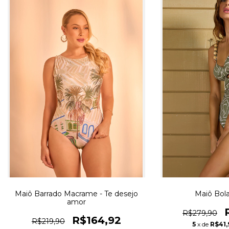
Maiô Barrado Macrame - Te desejo
Maiô Bola
amor
R$279,90
R$164,92
R$219,90
5
x de
R$41,