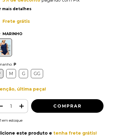
r mais detalhes
Frete grátis
r:
MARINHO
manho:
P
P
M
G
GG
enção, última peça!
1
em estoque
icione este produto e
tenha frete grátis!