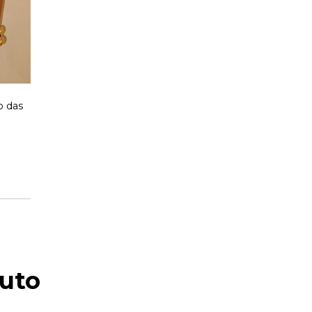
o das
uto