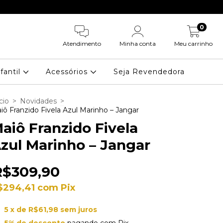
CUPOM: PRIMEI
0
Atendimento
Minha conta
Meu carrinho
nfantil
Acessórios
Seja Revendedora
cio
>
Novidades
>
iô Franzido Fivela Azul Marinho – Jangar
aiô Franzido Fivela
zul Marinho – Jangar
R$309,90
$294,41
com
Pix
5
x de
R$61,98
sem juros
5% de desconto
pagando com Pix