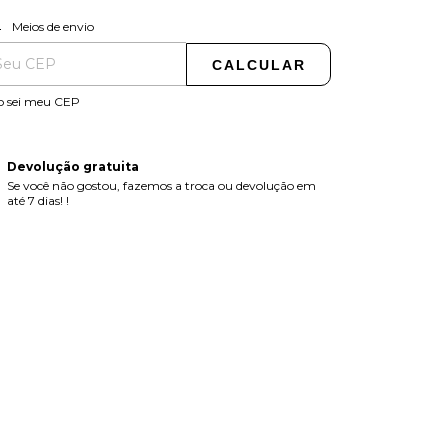
ALTERAR CEP
regas para o CEP:
Meios de envio
CALCULAR
o sei meu CEP
Devolução gratuita
Se você não gostou, fazemos a troca ou devolução em
até 7 dias! !