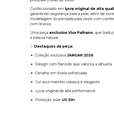
pós-praia cheias de estilo.
Confeccionado em
lycra original de alta qua
garantindo segurança para a pele, além de exce
modelagem foi pensada para vestir com confo
com leveza.
Uma peça
exclusiva Viva Palhano
, que tradu
e beleza natural.
✨
Destaques da peça:
Coleção exclusiva
JANGAR 2026
Design com franzido que valoriza a silhueta
Detalhe em fivela sofisticada
Cor azul marinho clássica e elegante
Lycra original de alta performance
Proteção solar
UV 50+