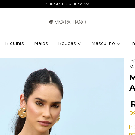
CUPOM: PRIMEIROVIVA
Biquínis
Maiôs
Roupas
Masculino
I
Iní
Ma
M
A
R