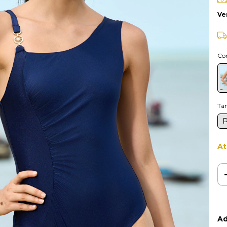
Ve
Co
Ta
At
Ad