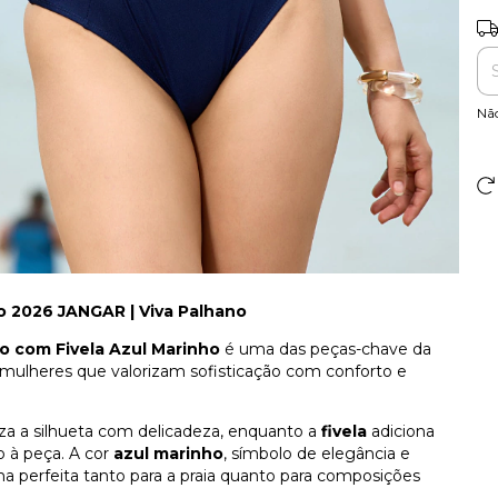
Ent
Nã
ão 2026 JANGAR | Viva Palhano
o com Fivela Azul Marinho
é uma das peças-chave da
a mulheres que valorizam sofisticação com conforto e
iza a silhueta com delicadeza, enquanto a
fivela
adiciona
 à peça. A cor
azul marinho
, símbolo de elegância e
a perfeita tanto para a praia quanto para composições