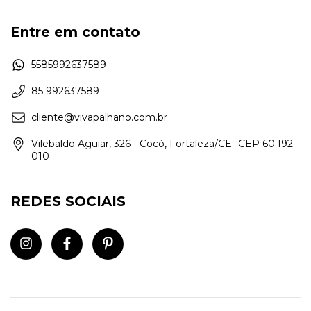
Entre em contato
5585992637589
85 992637589
cliente@vivapalhano.com.br
Vilebaldo Aguiar, 326 - Cocó, Fortaleza/CE -CEP 60.192-
010
REDES SOCIAIS