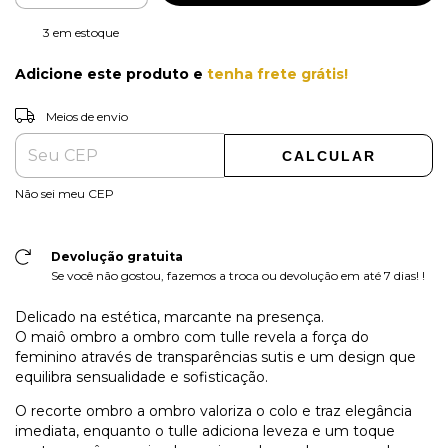
3
em estoque
Adicione este produto e
tenha frete grátis!
ALTERAR CEP
Entregas para o CEP:
Meios de envio
CALCULAR
Não sei meu CEP
Devolução gratuita
Se você não gostou, fazemos a troca ou devolução em até 7 dias! !
Delicado na estética, marcante na presença.
O maiô ombro a ombro com tulle revela a força do
feminino através de transparências sutis e um design que
equilibra sensualidade e sofisticação.
O recorte ombro a ombro valoriza o colo e traz elegância
imediata, enquanto o tulle adiciona leveza e um toque