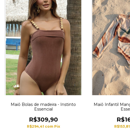
Maiô Bolas de madeira - Instinto
Maiô Infantil Man
Essencial
Esse
R$309,90
R$16
R$294,41
com
Pix
R$153,8