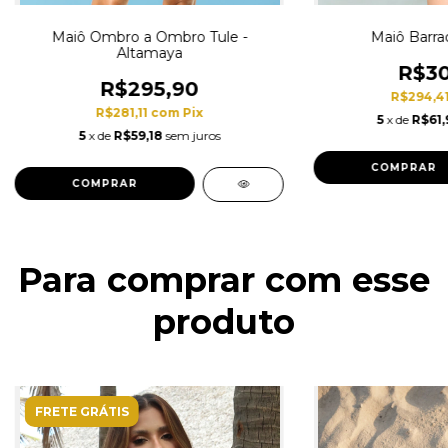
Maiô Ombro a Ombro Tule -
Maiô Barra
Altamaya
R$30
R$295,90
R$294,4
R$281,11
com
Pix
5
x de
R$61,
5
x de
R$59,18
sem juros
COMPRAR
COMPRAR
Para comprar com esse
produto
FRETE GRÁTIS