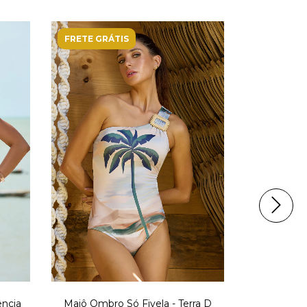
FRETE GRÁTIS
ência
Maiô Ombro Só Fivela - Terra D
Maiô ombro 