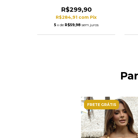
90
R$299,90
m
Pix
R$284,91
com
Pix
 juros
5
x de
R$59,98
sem juros
Pa
FRETE GRÁTIS