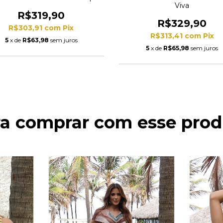
Viva
R$319,90
R$329,90
R$303,91
com
Pix
R$313,41
com
Pix
5
x de
R$63,98
sem juros
5
x de
R$65,98
sem juros
ra comprar com esse prod