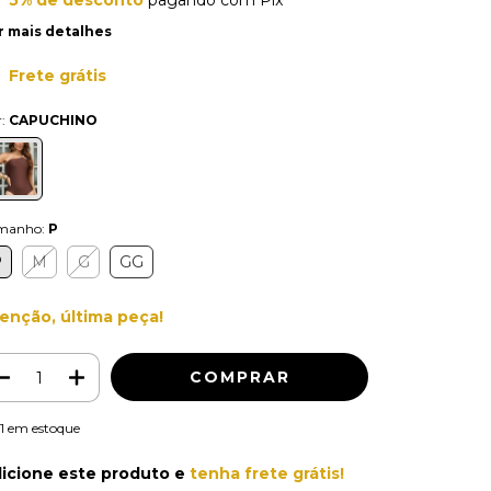
r mais detalhes
Frete grátis
r:
CAPUCHINO
manho:
P
P
M
G
GG
enção, última peça!
1
em estoque
icione este produto e
tenha frete grátis!