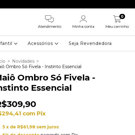
CUPOM: PRIMEI
0
Atendimento
Minha conta
Meu carrinho
nfantil
Acessórios
Seja Revendedora
cio
>
Novidades
>
iô Ombro Só Fivela - Instinto Essencial
aiô Ombro Só Fivela -
nstinto Essencial
R$309,90
$294,41
com
Pix
5
x de
R$61,98
sem juros
5% de desconto
pagando com Pix