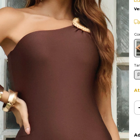
Ve
Co
Ta
At
Ad