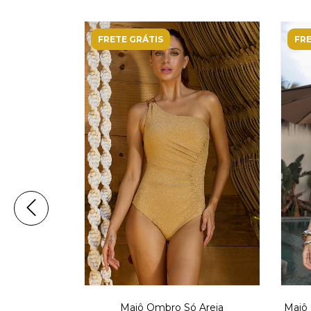
FRETE GRÁTIS
FRE
o - Altamaya
Maiô Ombro Só Areia
Maiô 