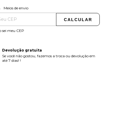
ALTERAR CEP
regas para o CEP:
Meios de envio
CALCULAR
o sei meu CEP
Devolução gratuita
Se você não gostou, fazemos a troca ou devolução em
até 7 dias! !