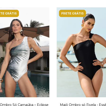
TE GRÁTIS
FRETE GRÁTIS
Ombro Só Carnaúba – Eclipse
Maiô Ombro só Fivela - Ess