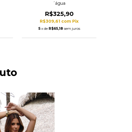
´água
R
R$325,90
R$2
R$309,61
com
Pix
5
x de
5
x de
R$65,18
sem juros
uto