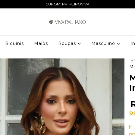
CUPOM: PRIMEIROVIVA
Biquínis
Maiôs
Roupas
Masculino
I
Iní
Ma
M
I
R