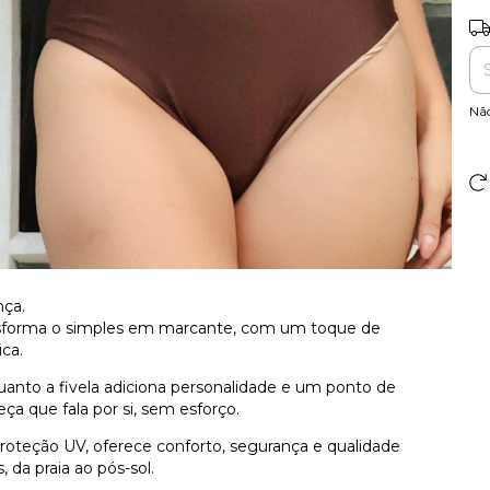
Ent
Nã
nça.
nsforma o simples em marcante, com um toque de
ica.
anto a fivela adiciona personalidade e um ponto de
ça que fala por si, sem esforço.
proteção UV, oferece conforto, segurança e qualidade
a praia ao pós-sol.