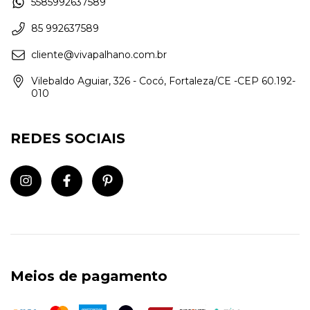
5585992637589
85 992637589
cliente@vivapalhano.com.br
Vilebaldo Aguiar, 326 - Cocó, Fortaleza/CE -CEP 60.192-
010
REDES SOCIAIS
Meios de pagamento