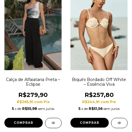
Calça de Alfaiataria Preta –
Biquíni Bordado Off White
Eclipse
– Essência Viva
R$279,90
R$257,80
R$265,91
com
Pix
R$244,91
com
Pix
5
x de
R$55,98
sem juros
5
x de
R$51,56
sem juros
COMPRAR
COMPRAR