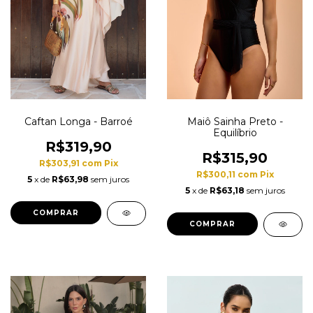
Caftan Longa - Barroé
Maiô Sainha Preto -
Equilíbrio
R$319,90
R$315,90
R$303,91
com
Pix
R$300,11
com
Pix
5
x de
R$63,98
sem juros
5
x de
R$63,18
sem juros
COMPRAR
COMPRAR