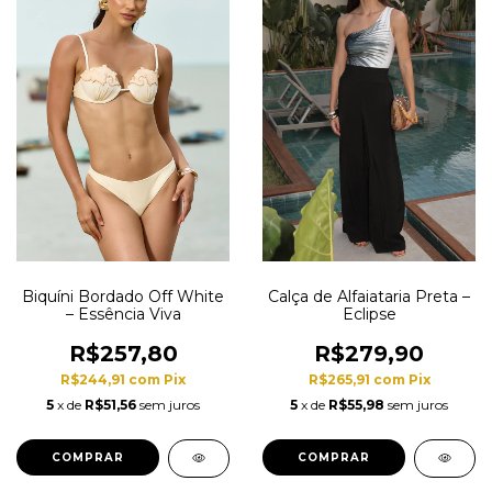
Biquíni Bordado Off White
Calça de Alfaiataria Preta –
– Essência Viva
Eclipse
R$257,80
R$279,90
R$244,91
com
Pix
R$265,91
com
Pix
5
x de
R$51,56
sem juros
5
x de
R$55,98
sem juros
COMPRAR
COMPRAR