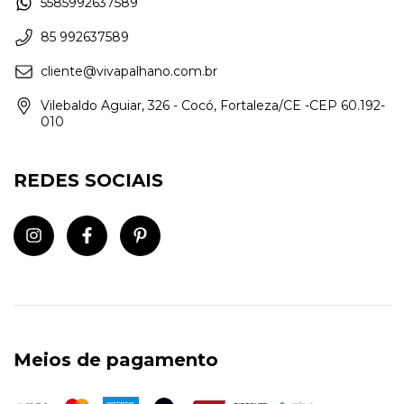
5585992637589
85 992637589
cliente@vivapalhano.com.br
Vilebaldo Aguiar, 326 - Cocó, Fortaleza/CE -CEP 60.192-
010
REDES SOCIAIS
Meios de pagamento