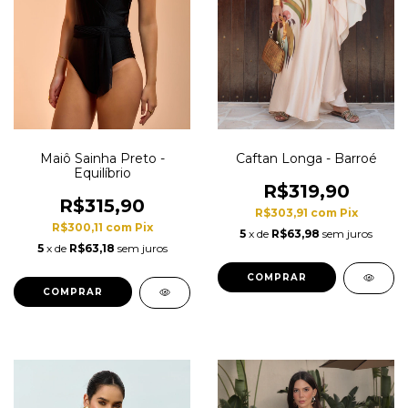
Maiô Sainha Preto -
Caftan Longa - Barroé
Equilíbrio
R$319,90
R$315,90
R$303,91
com
Pix
R$300,11
com
Pix
5
x de
R$63,98
sem juros
5
x de
R$63,18
sem juros
COMPRAR
COMPRAR