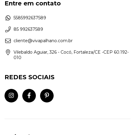
Entre em contato
5585992637589
85 992637589
cliente@vivapalhano.com.br
Vilebaldo Aguiar, 326 - Cocó, Fortaleza/CE -CEP 60.192-
010
REDES SOCIAIS