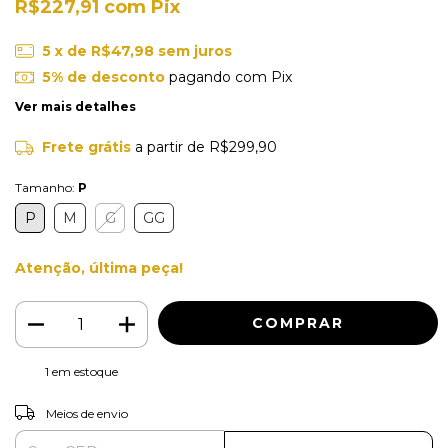
R$227,91
com
Pix
5
x de
R$47,98
sem juros
5% de desconto
pagando com Pix
Ver mais detalhes
Frete grátis
a partir de
R$299,90
Tamanho:
P
P
M
G
GG
Atenção, última peça!
1
em estoque
ALTERAR CEP
Entregas para o CEP:
Meios de envio