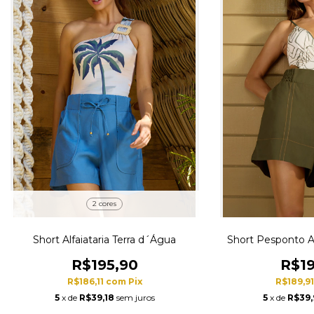
2 cores
Short Alfaiataria Terra d´Água
Short Pesponto Alf
R$195,90
R$19
R$186,11
com
Pix
R$189,9
5
x de
R$39,18
sem juros
5
x de
R$39,