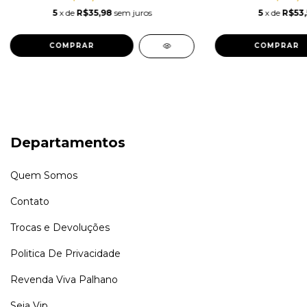
5
x de
R$35,98
sem juros
5
x de
R$53,
COMPRAR
COMPRAR
Departamentos
Quem Somos
Contato
Trocas e Devoluções
Politica De Privacidade
Revenda Viva Palhano
Seja Vip