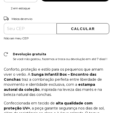
2
em estoque
ALTERAR CEP
Entregas para o CEP:
Meios de envio
CALCULAR
Não sei meu CEP
Devolução gratuita
Se você não gostou, fazemos a troca ou devolução em até 7 dias! !
Conforto, proteção e estilo para os pequenos que amam
viver o verão. A
Sunga Infantil Box – Encontro das
Conchas
traz a combinação perfeita entre liberdade de
movimento e identidade exclusiva, com a
estampa
autoral da coleção
, inspirada na leveza das marés e na
beleza natural das conchas.
Confeccionada em tecido de
alta qualidade com
proteção UV+
, a peça garante segurança nos dias de sol,