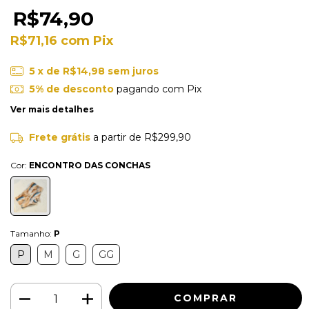
R$74,90
R$71,16
com
Pix
5
x de
R$14,98
sem juros
5% de desconto
pagando com Pix
Ver mais detalhes
Frete grátis
a partir de
R$299,90
Cor:
ENCONTRO DAS CONCHAS
Tamanho:
P
P
M
G
GG