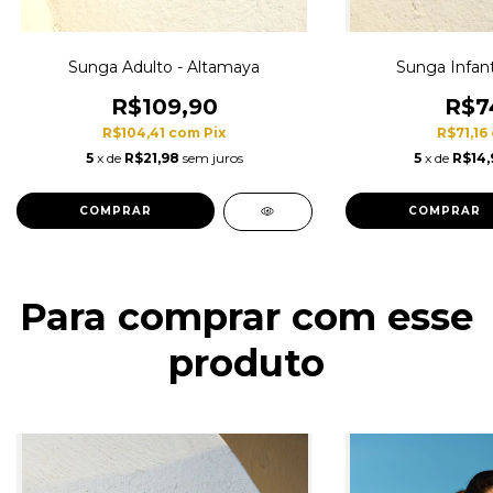
Sunga Adulto - Altamaya
Sunga Infant
R$109,90
R$7
R$104,41
com
Pix
R$71,16
5
x de
R$21,98
sem juros
5
x de
R$14,
COMPRAR
COMPRAR
Para comprar com esse
produto