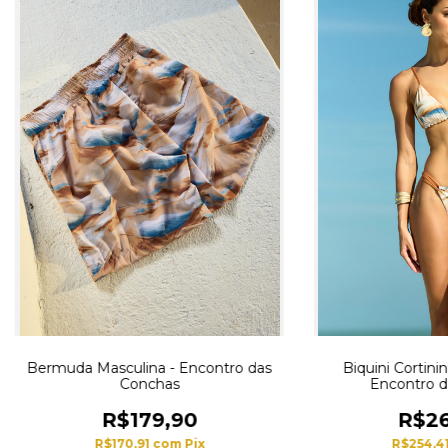
Bermuda Masculina - Encontro das
Biquini Cortini
Conchas
Encontro d
R$179,90
R$26
R$170,91
com
Pix
R$254,4