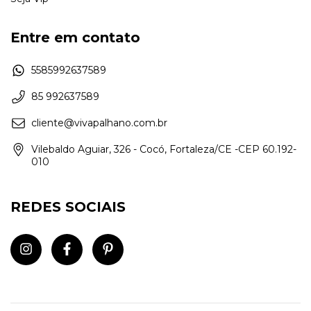
Entre em contato
5585992637589
85 992637589
cliente@vivapalhano.com.br
Vilebaldo Aguiar, 326 - Cocó, Fortaleza/CE -CEP 60.192-
010
REDES SOCIAIS