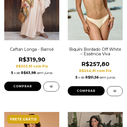
Caftan Longa - Barroé
Biquíni Bordado Off White
– Essência Viva
R$319,90
R$257,80
R$303,91
com
Pix
R$244,91
com
Pix
5
x de
R$63,98
sem juros
5
x de
R$51,56
sem juros
COMPRAR
COMPRAR
FRETE GRÁTIS