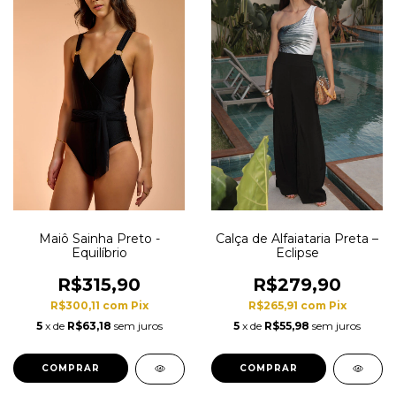
Maiô Sainha Preto -
Calça de Alfaiataria Preta –
Equilíbrio
Eclipse
R$315,90
R$279,90
R$300,11
com
Pix
R$265,91
com
Pix
5
x de
R$63,18
sem juros
5
x de
R$55,98
sem juros
COMPRAR
COMPRAR