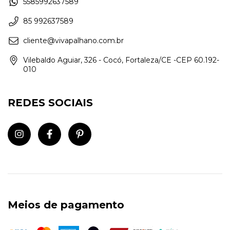
5585992637589
85 992637589
cliente@vivapalhano.com.br
Vilebaldo Aguiar, 326 - Cocó, Fortaleza/CE -CEP 60.192-
010
REDES SOCIAIS
Meios de pagamento