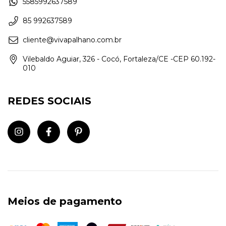
5585992637589
85 992637589
cliente@vivapalhano.com.br
Vilebaldo Aguiar, 326 - Cocó, Fortaleza/CE -CEP 60.192-
010
REDES SOCIAIS
Meios de pagamento