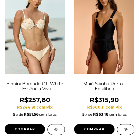
Biquíni Bordado Off White
Maiô Sainha Preto -
– Essência Viva
Equilíbrio
R$257,80
R$315,90
R$244,91
com
Pix
R$300,11
com
Pix
5
x de
R$51,56
sem juros
5
x de
R$63,18
sem juros
COMPRAR
COMPRAR