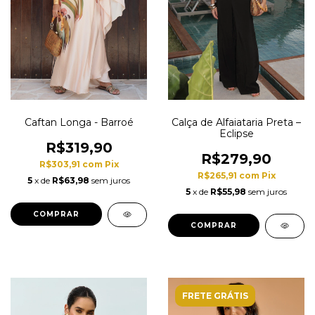
Caftan Longa - Barroé
Calça de Alfaiataria Preta –
Eclipse
R$319,90
R$279,90
R$303,91
com
Pix
R$265,91
com
Pix
5
x de
R$63,98
sem juros
5
x de
R$55,98
sem juros
COMPRAR
COMPRAR
FRETE GRÁTIS